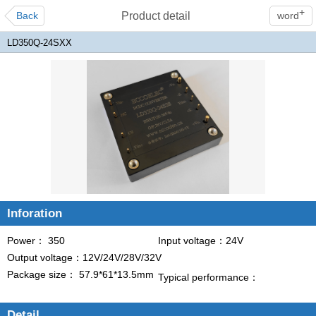
+
Back
Product detail
word
LD350Q-24SXX
Inforation
Power： 350
Input voltage：24V
Output voltage：12V/24V/28V/32V
Package size： 57.9*61*13.5mm
Typical performance：
Detail